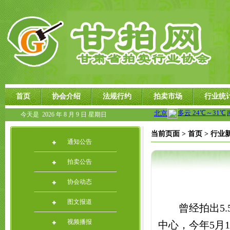
首页
协会介绍
法规行约
拍卖市场
行业统
今天是
2026 年 8 月 9 日 星期日
当前页面 >
首页 >
行业
通知公告
拍卖公告
协会动态
图文报道
曾经拍出5.
视频播报
中心，今年5月