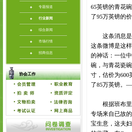
65英镑的青花
专题报道
了95万英镑的
行业新闻
综合新闻
这条消息是艺
市场行情
这条微博是这样说
招商信息
的神话：一位中
碗，与青花瓷碗
寸，估价为60
协会工作
了85万英镑。
根据班布里奇
专场来自已故的O
宝生意，这夫妇