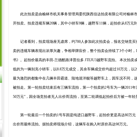
此次拍卖是由榆林市机关事务管理局委托陕西信达拍卖有限公司对榆林市
开拍卖。拍卖违规车辆20辆，其中小轿车9辆，越野车11辆，起拍价从8万元到
记者看到，拍卖现场座无虚席，约700人参加此次拍卖会，报名交纳竞买保
卖的违规车辆表现出浓厚兴趣，争相举牌应价，整个拍卖会持续了3个小时，
书》。起拍价最高的丰田-兰德酷路泽普拉多 JTEJU3越野车流拍。 本次拍卖成
低的为一辆别克小轿车，以8.8万元成交，其余车辆成交价均超过10万元，以
最为激烈的都集中在几辆丰田霸道、陆地巡洋舰等越野车上，因车况不同，这些
被拍走。第一轮拍卖结束后有三辆车流拍，第一个拍卖的2号车为一辆2011年
50万元”，因全场竞拍者无人出价而流拍，至第二轮调低起拍价后方被一年轻男
第一轮最后一个拍卖的1号车因是纯进口越野车，起拍价更是高达80万元，
出价而最终流拍。据拍卖师现场介绍，这辆车在购入时原价高达98万元。